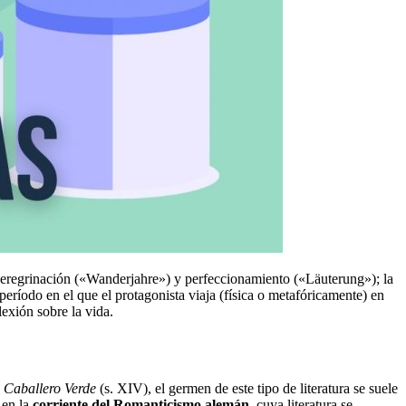
peregrinación («Wanderjahre») y perfeccionamiento («Läuterung»); la
 período en el que el protagonista viaja (física o metafóricamente) en
lexión sobre la vida.
 Caballero Verde
(s. XIV), el germen de este tipo de literatura se suele
 en la
corriente del Romanticismo alemán
, cuya literatura se