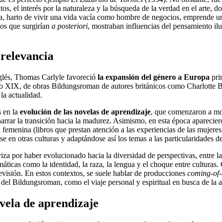
ntos, el interés por la naturaleza y la búsqueda de la verdad en el arte
harto de vivir una vida vacía como hombre de negocios, emprende un vi
los que surgirían
a posteriori
, mostraban influencias del pensamiento ilu
 relevancia
glés, Thomas Carlyle favoreció
la expansión del género a Europa
pri
iglo XIX, de obras Bildungsroman de autores británicos como Charlotte B
la actualidad.
s en la
evolución de las novelas de aprendizaje
, que comenzaron a most
 narrar la transición hacia la madurez. Asimismo, en esta época aparec
ión femenina (libros que prestan atención a las experiencias de las mujere
e en otras culturas y adaptándose así los temas a las particularidades d
riza por haber evolucionado hacia la diversidad de perspectivas, entre l
máticas como la identidad, la raza, la lengua y el choque entre cultur
televisión. En estos contextos, se suele hablar de producciones
coming-of
del Bildungsroman, como el viaje personal y espiritual en busca de la a
vela de aprendizaje