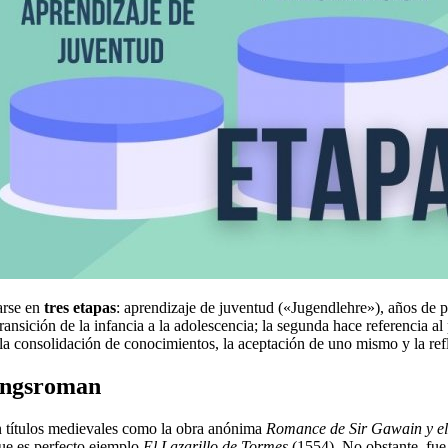
arse en
tres etapas
: aprendizaje de juventud («Jugendlehre»), años de 
ransición de la infancia a la adolescencia; la segunda hace referencia al
a la consolidación de conocimientos, la aceptación de uno mismo y la ref
dungsroman
en títulos medievales como la obra anónima
Romance de Sir Gawain y el
que es perfecto ejemplo
El Lazarillo de Tormes
(1554). No obstante, fue