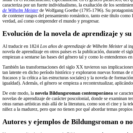
caracteriza por un fuerte individualismo, la exaltación de los sentimie
de Wilhelm Meister
de Wolfgang Goethe (1795-1796). Su protagonista, 
de contener rasgos del pensamiento romántico, tanto este título como 
verdad, así como comprender el mundo y progresar.
Evolución de la novela de aprendizaje y su
Al traducir en 1824
Los años de aprendizaje de Wilhelm Meister
al in
novela de aprendizaje en otros países es la publicación, durante el s
empiezan a sentarse las bases del género tal y como lo entendemos en 
También las transformaciones del siglo XX tuvieron sus implicacione
tan latente en dicho período histórico y exploraron nuevas formas de
fracasos y la crítica a las estructuras sociales) y la novela de formac
igualdad). Además, el género se empieza a recontextualizar, aplicándos
De este modo, la
novela Bildungsroman contemporánea
se caracte
novelas de aprendizaje de carácter poscolonial, donde se examinan te
otras ramas artísticas más allá de la literatura, como son el cine y la 
niñez a la madurez, pero que no tienen por qué abordar temas propios 
Autores y ejemplos de Bildungsroman o no