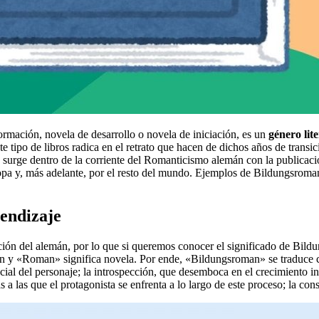
rmación, novela de desarrollo o novela de iniciación, es un
género lit
e tipo de libros radica en el retrato que hacen de dichos años de transic
e surge dentro de la corriente del Romanticismo alemán con la publicac
opa y, más adelante, por el resto del mundo. Ejemplos de Bildungsroman
endizaje
cción del alemán, por lo que si queremos conocer el significado de Bi
y «Roman» significa novela. Por ende, «Bildungsroman» se traduce com
ocial del personaje; la introspección, que desemboca en el crecimiento int
 a las que el protagonista se enfrenta a lo largo de este proceso; la cons